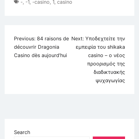
-
,
-1
,
-casino
,
1
,
casino
Previous:
84 raisons de
Next:
Υποδεχτείτε την
découvrir Dragonia
εμπειρία του shikaka
Casino dès aujourd’hui
casino – ο νέος
προορισμός της
διαδικτυακής
ψυχαγωγίας
Search