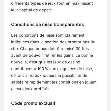
différents types de jeux tout en maximisant
leur capital de départ.
Conditions de mise transparentes
Les conditions de mise sont clairement
indiquées dans la section des promotions du
site. Chaque bonus doit être misé 30 fois
avant de pouvoir retirer les gains. La bonne
nouvelle, c’est que les jeux de casino
contribuent à 100 % aux exigences de mise,
offrant ainsi aux joueurs la possibilité de
satisfaire rapidement les conditions en jouant
à leurs jeux préférés.
Code promo exclusif