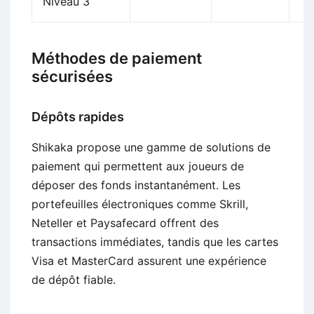
Niveau 3
Méthodes de paiement
sécurisées
Dépôts rapides
Shikaka propose une gamme de solutions de
paiement qui permettent aux joueurs de
déposer des fonds instantanément. Les
portefeuilles électroniques comme Skrill,
Neteller et Paysafecard offrent des
transactions immédiates, tandis que les cartes
Visa et MasterCard assurent une expérience
de dépôt fiable.