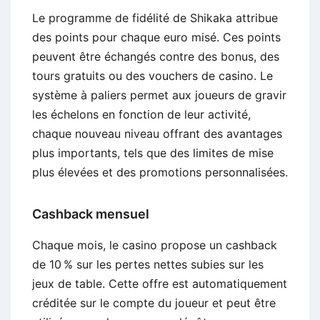
Le programme de fidélité de Shikaka attribue
des points pour chaque euro misé. Ces points
peuvent être échangés contre des bonus, des
tours gratuits ou des vouchers de casino. Le
système à paliers permet aux joueurs de gravir
les échelons en fonction de leur activité,
chaque nouveau niveau offrant des avantages
plus importants, tels que des limites de mise
plus élevées et des promotions personnalisées.
Cashback mensuel
Chaque mois, le casino propose un cashback
de 10 % sur les pertes nettes subies sur les
jeux de table. Cette offre est automatiquement
créditée sur le compte du joueur et peut être