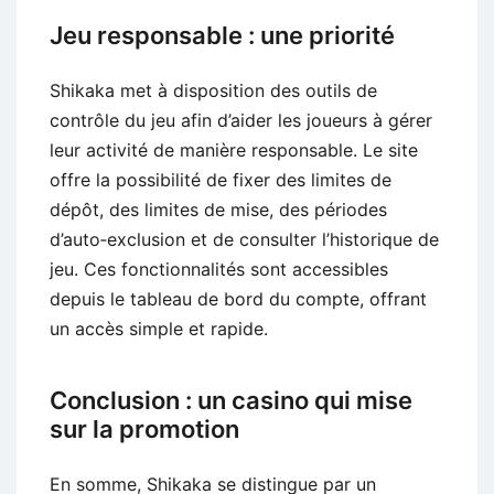
Jeu responsable : une priorité
Shikaka met à disposition des outils de
contrôle du jeu afin d’aider les joueurs à gérer
leur activité de manière responsable. Le site
offre la possibilité de fixer des limites de
dépôt, des limites de mise, des périodes
d’auto‑exclusion et de consulter l’historique de
jeu. Ces fonctionnalités sont accessibles
depuis le tableau de bord du compte, offrant
un accès simple et rapide.
Conclusion : un casino qui mise
sur la promotion
En somme, Shikaka se distingue par un