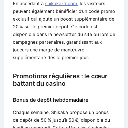
En accédant à
shikaka-fr.com
, les visiteurs
peuvent également bénéficier d’un code promo
exclusif qui ajoute un boost supplémentaire de
20 % sur le premier dépôt. Ce code est
disponible dans la newsletter du site ou lors de
campagnes partenaires, garantissant aux
joueurs une marge de manœuvre
supplémentaire dès le premier jour.
Promotions régulières : le cœur
battant du casino
Bonus de dépôt hebdomadaire
Chaque semaine, Shikaka propose un bonus
de dépôt de 50 % jusqu’à 50 €, disponible du
lundi au vendredi. Cette offre vise à stimuler