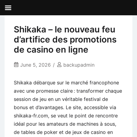
Shikaka – le nouveau feu
d’artifice des promotions
de casino en ligne
June 5, 2026
backupadmin
Shikaka débarque sur le marché francophone
avec une promesse claire : transformer chaque
session de jeu en un véritable festival de
bonus et d’avantages. Le site, accessible via
shikaka-fr.com, se veut le point de rencontre
idéal pour les amateurs de machines à sous,
de tables de poker et de jeux de casino en