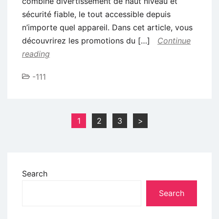
combine divertissement de haut niveau et
sécurité fiable, le tout accessible depuis
n’importe quel appareil. Dans cet article, vous
découvrirez les promotions du […]
Continue
reading
-111
1
2
3
>
Search
Search