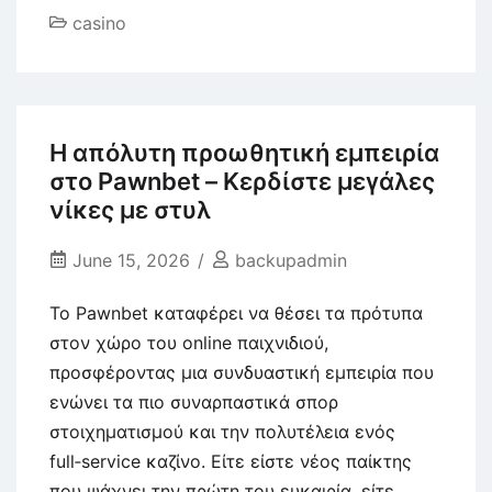
casino
Η απόλυτη προωθητική εμπειρία
στο Pawnbet – Κερδίστε μεγάλες
νίκες με στυλ
June 15, 2026
backupadmin
Το Pawnbet καταφέρει να θέσει τα πρότυπα
στον χώρο του online παιχνιδιού,
προσφέροντας μια συνδυαστική εμπειρία που
ενώνει τα πιο συναρπαστικά σπορ
στοιχηματισμού και την πολυτέλεια ενός
full‑service καζίνο. Είτε είστε νέος παίκτης
που ψάχνει την πρώτη του ευκαιρία, είτε