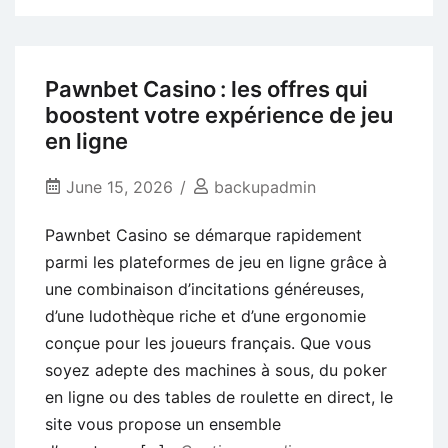
Pawnbet Casino : les offres qui
boostent votre expérience de jeu
en ligne
June 15, 2026
backupadmin
Pawnbet Casino se démarque rapidement
parmi les plateformes de jeu en ligne grâce à
une combinaison d’incitations généreuses,
d’une ludothèque riche et d’une ergonomie
conçue pour les joueurs français. Que vous
soyez adepte des machines à sous, du poker
en ligne ou des tables de roulette en direct, le
site vous propose un ensemble