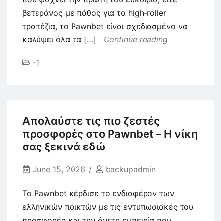
βετεράνος με πάθος για τα high‑roller
τραπέζια, το Pawnbet είναι σχεδιασμένο να
καλύψει όλα τα […]
Continue reading
-1
Απολαύστε τις πιο ζεστές
προσφορές στο Pawnbet – Η νίκη
σας ξεκινά εδώ
June 15, 2026
backupadmin
Το Pawnbet κέρδισε το ενδιαφέρον των
ελληνικών παικτών με τις εντυπωσιακές του
προσφορές και την άνετη εμπειρία που