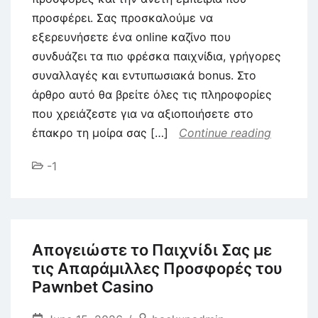
προσφέρει. Σας προσκαλούμε να
εξερευνήσετε ένα online καζίνο που
συνδυάζει τα πιο φρέσκα παιχνίδια, γρήγορες
συναλλαγές και εντυπωσιακά bonus. Στο
άρθρο αυτό θα βρείτε όλες τις πληροφορίες
που χρειάζεστε για να αξιοποιήσετε στο
έπακρο τη μοίρα σας […]
Continue reading
-1
Απογειώστε το Παιχνίδι Σας με
τις Απαράμιλλες Προσφορές του
Pawnbet Casino