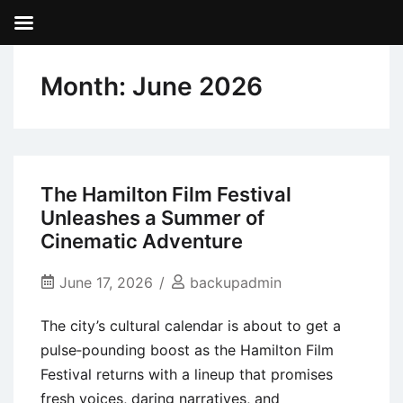
Month:
June 2026
The Hamilton Film Festival
Unleashes a Summer of
Cinematic Adventure
June 17, 2026
backupadmin
The city’s cultural calendar is about to get a
pulse‑pounding boost as the Hamilton Film
Festival returns with a lineup that promises
fresh voices, daring narratives, and